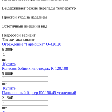
Выдерживает резкие перепады температур
Простой уход за изделием
Эстетичный внешний вид
Недорогой вариант
Так же заказывают
Ограждение "Гармошка" О-420.20
6 300₽
шт
Купить
Колесоотбойник на отводах К-120.108
5 000₽
шт
Купить
Парковочный барьер БУ-150.45 усиленный
2 150₽
шт